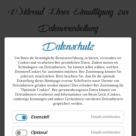
Widerruf Ihrer Einwilligung zur
Datenverarbeitung
Datenschutz
Viele Datenverarbeitungsvorgänge sind nur mit Ihrer
ausdrücklichen Einwilligung möglich. Sie können eine
Um Ihnen die bestmögliche Benutzererfahrung zu bieten, verwenden wir
bereits erteilte Einwilligung jederzeit widerrufen. Die
Cookies und verarbeiten Ihre persönlichen Daten. Zudem nutzen wir
Technologien von Drittanbietern. Sie können selbst wählen, welchen
Rechtmäßigkeit der bis zum Widerruf erfolgten
Diensten/Cookies Sie zustimmen möchten. Ihre Zustimmung können Sie
Datenverarbeitung bleibt vom Widerruf unberührt.
jederzeit zurückziehen. Bitte beachten Sie, dass für die optimale
Darstellung dieser Homepage externe Schriftarten sowie Dienste von
Drittanbietern geladen werden müssen! Dies erfordert Ihre Zustimmung für
"Optionale Cookies". Ihre personenbezogenen Daten können von
Widerspruchsrecht gegen die
Drittanbietern verarbeitet und Informationen von Ihrem Gerät (Cookies,
eindeutige Kennungen und andere Gerätedaten) von diesen Drittanbietern
gespeichert werden.
Datenerhebung in besonderen Fällen
Essenziell
Details einblenden
sowie gegen Direktwerbung (Art.
Optional
Details einblenden