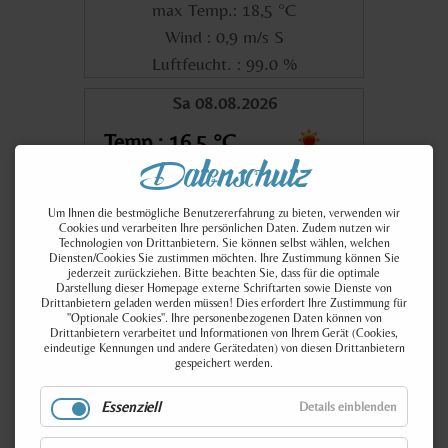
max Temp.: 18,5 °C
Wind : 0,9 m/s S
Luftfeucht. : 99.0 %
Sa 08.08.2026
Temp.: 16,5 °C
Datenschutz
min Temp.: 10,0 °C
max Temp.: 23,1 °C
Um Ihnen die bestmögliche Benutzererfahrung zu bieten, verwenden wir
Cookies und verarbeiten Ihre persönlichen Daten. Zudem nutzen wir
Wind : 2,0 m/s NE
Technologien von Drittanbietern. Sie können selbst wählen, welchen
Diensten/Cookies Sie zustimmen möchten. Ihre Zustimmung können Sie
Luftfeucht. : 47.0 %
jederzeit zurückziehen. Bitte beachten Sie, dass für die optimale
Darstellung dieser Homepage externe Schriftarten sowie Dienste von
Drittanbietern geladen werden müssen! Dies erfordert Ihre Zustimmung für
So 09.08.2026
"Optionale Cookies". Ihre personenbezogenen Daten können von
Drittanbietern verarbeitet und Informationen von Ihrem Gerät (Cookies,
Temp.: 18,8 °C
eindeutige Kennungen und andere Gerätedaten) von diesen Drittanbietern
gespeichert werden.
min Temp.: 11,8 °C
Essenziell
Details einblenden
max Temp.: 25,7 °C
Wind : 2,9 m/s SSW