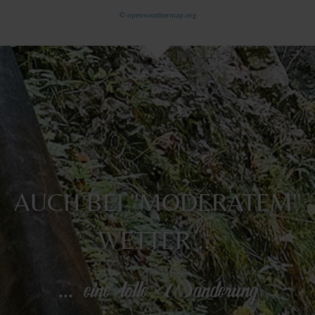
© openweathermap.org
AUCH BEI "MODERATEM"
WETTER ...
... eine tolle Wanderung