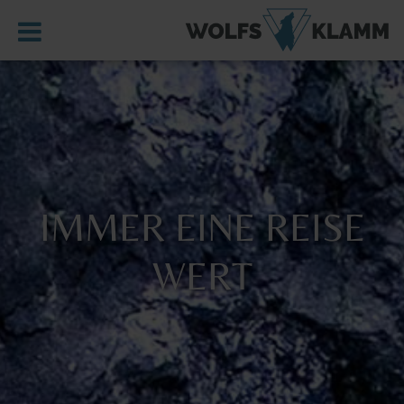
SERVICE
KONTAKT
WETTER
IMPRESSUM
DATENSCHUTZ
IMMER EINE REISE
WERT